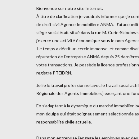
Bienvenue sur notre site Internet.
À titre de clarification je voudrais informer que je 
de droit civil Agence Immobilière ANMA. J’ai accueill
siège social était situé dans la rue M. Curie-Sklodows
j’exerce une activité économique sous le nom Agen
Le temps a décrit un cercle immense, et comme disait
réputation de l’entreprise ANMA depuis 25 dernières
votre transactions. Je possède la licence professionn
registre PTEiDRN.
Je lie le travail professionnel avec le travail socia
Régionale des Agents Immobiliers) exerçant une fonc
En s’adaptant à la dynamique du marché immobilier loca
mon équipe qui était soigneusement sélectionnée ass
responsabilité civile actuelle.
Dans mon entreprise j’engage les employés avec des 