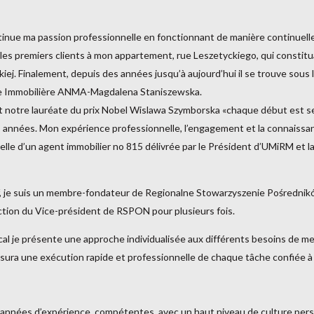
continue ma passion professionnelle en fonctionnant de manière continuel
i les premiers clients à mon appartement, rue Leszetyckiego, qui constitua
kiej. Finalement, depuis des années jusqu’à aujourd’hui il se trouve sous
ce Immobilière ANMA-Magdalena Staniszewska.
 notre lauréate du prix Nobel Wislawa Szymborska «chaque début est seul
 années. Mon expérience professionnelle, l’engagement et la connaissan
elle d’un agent immobilier no 815 délivrée par le Président d’UMiRM et la
l actif, je suis un membre-fondateur de Regionalne Stowarzyszenie Pośredn
tion du Vice-président de RSPON pour plusieurs fois.
l je présente une approche individualisée aux différents besoins de mes c
ura une exécution rapide et professionnelle de chaque tâche confiée à
années d’expérience, compétentes, avec un haut niveau de culture pers