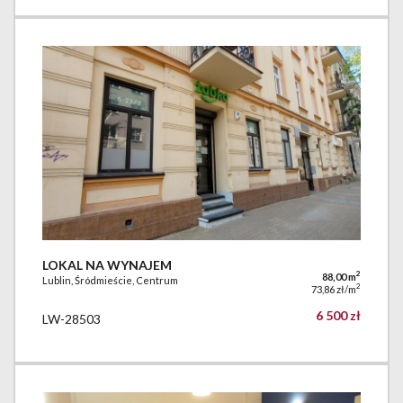
LOKAL NA WYNAJEM
2
88,00 m
Lublin, Śródmieście, Centrum
2
73,86 zł/m
6 500 zł
LW-28503