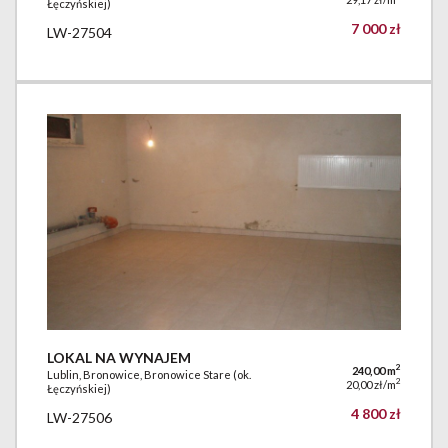
Łęczyńskiej)
7 000 zł
LW-27504
LOKAL NA WYNAJEM
2
240,00 m
Lublin, Bronowice, Bronowice Stare (ok.
2
20,00 zł/m
Łęczyńskiej)
4 800 zł
LW-27506