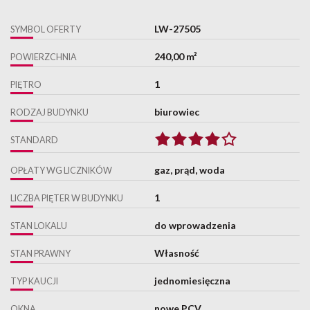
LW-27505
SYMBOL OFERTY
240,00 m²
POWIERZCHNIA
1
PIĘTRO
biurowiec
RODZAJ BUDYNKU
STANDARD
gaz, prąd, woda
OPŁATY WG LICZNIKÓW
1
LICZBA PIĘTER W BUDYNKU
do wprowadzenia
STAN LOKALU
Własność
STAN PRAWNY
jednomiesięczna
TYP KAUCJI
nowe PCV
OKNA