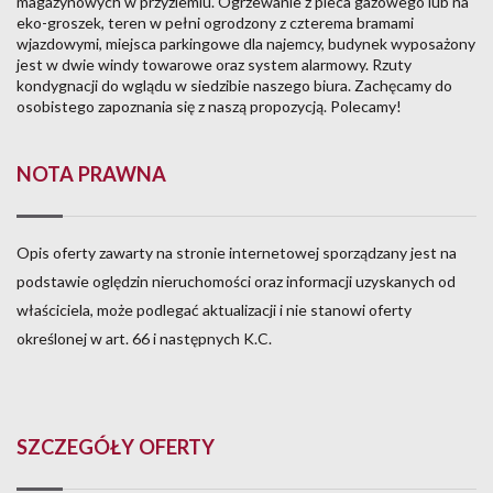
magazynowych w przyziemiu. Ogrzewanie z pieca gazowego lub na
eko-groszek, teren w pełni ogrodzony z czterema bramami
wjazdowymi, miejsca parkingowe dla najemcy, budynek wyposażony
jest w dwie windy towarowe oraz system alarmowy. Rzuty
kondygnacji do wglądu w siedzibie naszego biura. Zachęcamy do
osobistego zapoznania się z naszą propozycją. Polecamy!
NOTA PRAWNA
Opis oferty zawarty na stronie internetowej sporządzany jest na
podstawie oględzin nieruchomości oraz informacji uzyskanych od
właściciela, może podlegać aktualizacji i nie stanowi oferty
określonej w art. 66 i następnych K.C.
SZCZEGÓŁY OFERTY