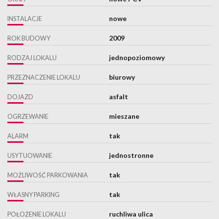
nowe
INSTALACJE
2009
ROK BUDOWY
jednopoziomowy
RODZAJ LOKALU
biurowy
PRZEZNACZENIE LOKALU
asfalt
DOJAZD
mieszane
OGRZEWANIE
tak
ALARM
jednostronne
USYTUOWANIE
tak
MOŻLIWOŚĆ PARKOWANIA
tak
WŁASNY PARKING
ruchliwa ulica
POŁOŻENIE LOKALU