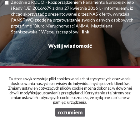
Zgodnie z RODO - Rozporządzeniem Parlamentu Europejskiego
i Rady (UE) 2016/679 z dnia 27 kwietnia 2016 r. - informujemy, iż
chcąc skorzystać z prezentowanej przez NAS oferty, wyrażają
PAŃSTWO zgodę na przetwarzanie swoich danych osobowych
przez firmę "Biuro Nieruchomosci ANMA -Magdalena
Staniszewska ". Więcej szczegółów -
link
Ta strona wykorzystuje pliki cookies w celach statystycznych oraz w celu
dostosowania naszych serwisów do indywidualnych potrzeb klientów.
BIURO NIERUCHOMOŚCI ANMA Lublin
Zmiany ustawień dotyczących plików cookie można dokonać w dowolnej
Magdalena Staniszewska
chwili modyfikując ustawienia przeglądarki. Korzystanie z tej strony bez
zmian ustawień dotyczących cookies oznacza, że będą one zapisane w
ul. Lipowa 10 / vis a vis Galerii Plaza /
pamięci urządzenia.
20 - 024 Lublin
rozumiem
kontakt:
tel./fax /+48/ 81 534 66 55
/+48/ 81 532-35-76