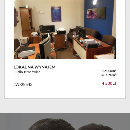
LOKAL NA WYNAJEM
2
173,00 m
Lublin, Bronowice
2
26,01 zł/m
4 500 zł
LW-28543