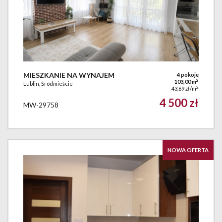
MIESZKANIE NA WYNAJEM
4 pokoje
2
103,00 m
Lublin, Śródmieście
2
43,69 zł/m
4 500 zł
MW-29758
NOWA OFERTA