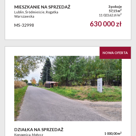
MIESZKANIE NA SPRZEDAŻ
3 pokoje
2
57,15 m
Lublin, Śródmieście, Rogatka
2
11 023,62 zł/m
Warszawska
630 000 zł
MS-32998
NOWA OFERTA
DZIAŁKA NA SPRZEDAŻ
2
1 000,00 m
Konopnica, Motycz