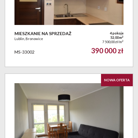
MIESZKANIE NA SPRZEDAŻ
4 pokoje
2
52,00 m
Lublin, Bronowice
2
7 500,00 zł/m
390 000 zł
MS-33002
NOWA OFERTA