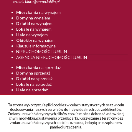
e-mail:
biuro@anma.lublin.pl
Mieszkania
na wynajem
Domy
na wynajem
Działki
na wynajem
Lokale
na wynajem
Hale
na wynajem
Obiekty
na wynajem
Klauzula informacyjna
NIERUCHOMOŚCI LUBLIN
AGENCJA NIERUCHOMOŚCI LUBLIN
Mieszkania
na sprzedaż
Domy
na sprzedaż
Działki
na sprzedaż
Lokale
na sprzedaż
Hale
na sprzedaż
Obiekty
na sprzedaż
BIURO NIERUCHOMOŚCI LUBLIN
Ta strona wykorzystuje pliki cookies w celach statystycznych oraz w celu
ANMA LUBLIN
dostosowania naszych serwisów do indywidualnych potrzeb klientów.
Zmiany ustawień dotyczących plików cookie można dokonać w dowolnej
chwili modyfikując ustawienia przeglądarki. Korzystanie z tej strony bez
zmian ustawień dotyczących cookies oznacza, że będą one zapisane w
pamięci urządzenia.
Biuro Nieruchomości ANMA
2026
Program dla biur