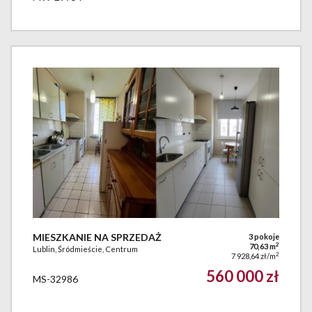
MIESZKANIE NA SPRZEDAŻ
3 pokoje
2
70,63 m
Lublin, Śródmieście, Centrum
2
7 928,64 zł/m
560 000 zł
MS-32986