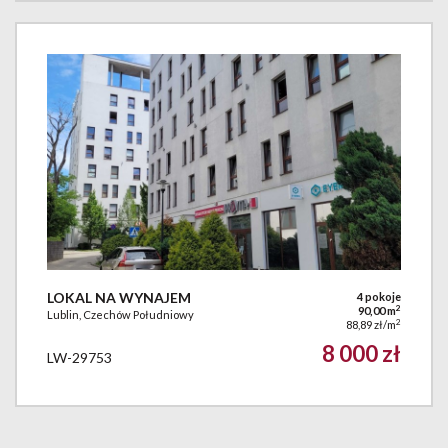
LOKAL NA WYNAJEM
4 pokoje
2
90,00 m
Lublin, Czechów Południowy
2
88,89 zł/m
8 000 zł
LW-29753