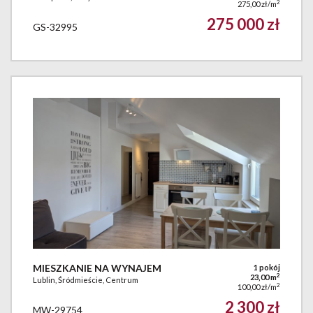
2
275,00 zł/m
275 000 zł
GS-32995
MIESZKANIE NA WYNAJEM
1 pokój
2
23,00 m
Lublin, Śródmieście, Centrum
2
100,00 zł/m
2 300 zł
MW-29754