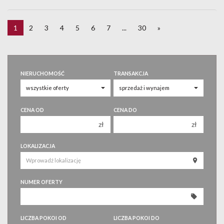
1
2
3
4
5
6
7
...
30
»
NIERUCHOMOŚĆ
TRANSAKCJA
CENA OD
CENA DO
zł
zł
150 000 zł
150 000 zł
LOKALIZACJA
200 000 zł
200 000 zł
250 000 zł
250 000 zł
NUMER OFERTY
300 000 zł
300 000 zł
350 000 zł
350 000 zł
400 000 zł
400 000 zł
LICZBA POKOI OD
LICZBA POKOI DO