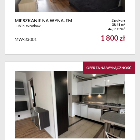
MIESZKANIE NA WYNAJEM
2 pokoje
2
38,41 m
Lublin, Wrotków
2
46,86 zł/m
1 800 zł
MW-33001
OFERTA NA WYŁĄCZNOŚĆ