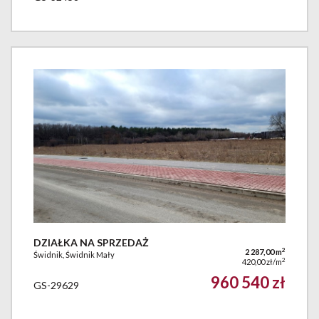
DZIAŁKA NA SPRZEDAŻ
2
2 287,00 m
Świdnik, Świdnik Mały
2
420,00 zł/m
960 540 zł
GS-29629