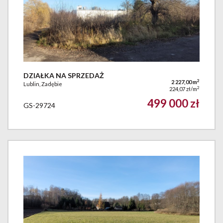
DZIAŁKA NA SPRZEDAŻ
2
2 227,00 m
Lublin, Zadębie
2
224,07 zł/m
499 000 zł
GS-29724