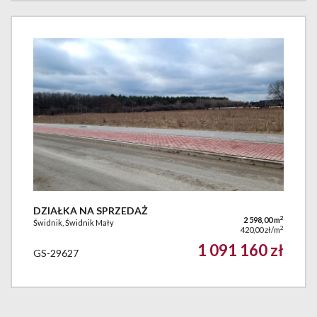
DZIAŁKA NA SPRZEDAŻ
2
2 598,00 m
Świdnik, Świdnik Mały
2
420,00 zł/m
1 091 160 zł
GS-29627