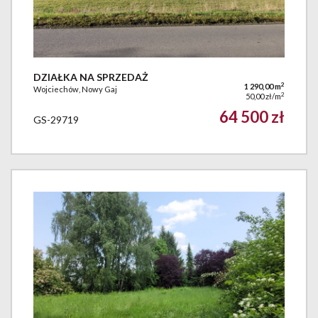
DZIAŁKA NA SPRZEDAŻ
2
1 290,00 m
Wojciechów, Nowy Gaj
2
50,00 zł/m
64 500 zł
GS-29719