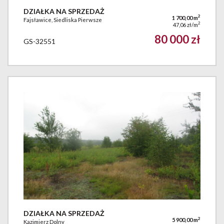
DZIAŁKA NA SPRZEDAŻ
2
1 700,00 m
Fajsławice, Siedliska Pierwsze
2
47,06 zł/m
80 000 zł
GS-32551
DZIAŁKA NA SPRZEDAŻ
2
5 900,00 m
Kazimierz Dolny