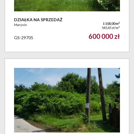
DZIAŁKA NA SPRZEDAŻ
2
1 100,00 m
Marysin
2
545,45 zł/m
600 000 zł
GS-29705