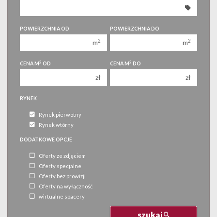
350 000 zł
350 000 zł
400 000 zł
400 000 zł
POWIERZCHNIA OD
POWIERZCHNIA DO
450 000 zł
450 000 zł
2
2
m
m
2
2
CENA M
OD
CENA M
DO
zł
zł
RYNEK
Rynek pierwotny
Rynek wtórny
DODATKOWE OPCJE
Oferty ze zdjęciem
Oferty specjalne
Oferty bez prowizji
Oferty na wyłączność
wirtualne spacery
szukaj