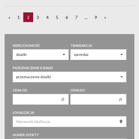
«
1
2
3
4
5
6
7
...
9
»
NIERUCHOMOŚĆ
TRANSAKCJA
PRZEZNACZENIE DZIAŁKI
CENA OD
CENA DO
zł
zł
150 000 zł
150 000 zł
LOKALIZACJA
200 000 zł
200 000 zł
250 000 zł
250 000 zł
NUMER OFERTY
300 000 zł
300 000 zł