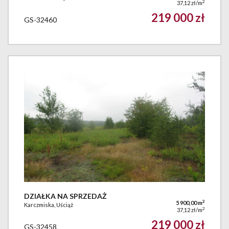
2
37,12 zł/m
219 000 zł
GS-32460
DZIAŁKA NA SPRZEDAŻ
2
5 900,00 m
Karczmiska, Uściąż
2
37,12 zł/m
219 000 zł
GS-32458