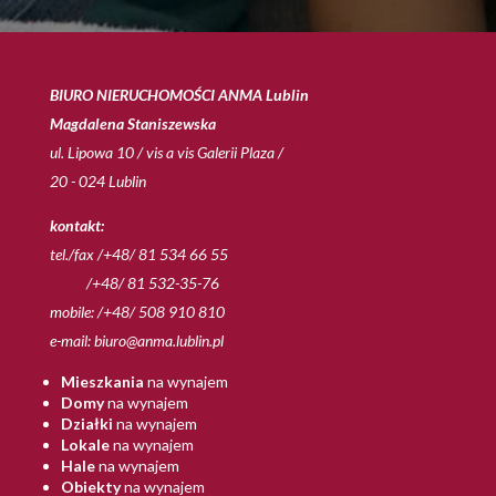
BIURO NIERUCHOMOŚCI ANMA Lublin
Magdalena Staniszewska
ul. Lipowa 10 / vis a vis Galerii Plaza /
20 - 024 Lublin
kontakt:
tel./fax /+48/ 81 534 66 55
/+48/ 81 532-35-76
mobile: /+48/ 508 910 810
e-mail:
biuro@anma.lublin.pl
Mieszkania
na wynajem
Domy
na wynajem
Działki
na wynajem
Lokale
na wynajem
Hale
na wynajem
Obiekty
na wynajem