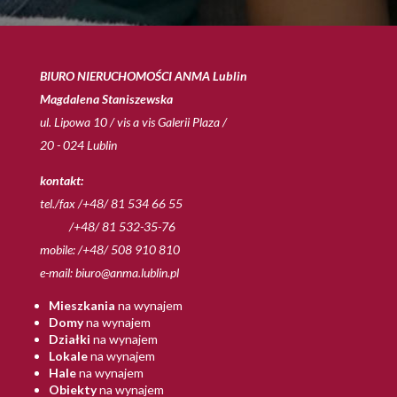
BIURO NIERUCHOMOŚCI ANMA Lublin
Magdalena Staniszewska
ul. Lipowa 10 / vis a vis Galerii Plaza /
20 - 024 Lublin
kontakt:
tel./fax /+48/ 81 534 66 55
/+48/ 81 532-35-76
mobile: /+48/ 508 910 810
e-mail:
biuro@anma.lublin.pl
Mieszkania
na wynajem
Domy
na wynajem
Działki
na wynajem
Lokale
na wynajem
Hale
na wynajem
Obiekty
na wynajem