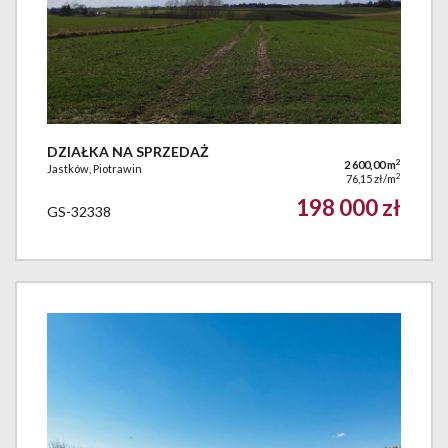
DZIAŁKA NA SPRZEDAŻ
2
2 600,00 m
Jastków, Piotrawin
2
76,15 zł/m
198 000 zł
GS-32338