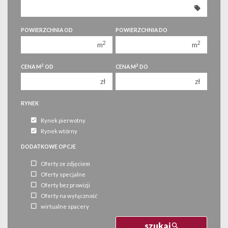
350 000 zł
350 000 zł
400 000 zł
400 000 zł
POWIERZCHNIA OD
POWIERZCHNIA DO
450 000 zł
450 000 zł
2
2
m
m
2
2
CENA M
OD
CENA M
DO
zł
zł
RYNEK
Rynek pierwotny
Rynek wtórny
DODATKOWE OPCJE
Oferty ze zdjęciem
Oferty specjalne
Oferty bez prowizji
Oferty na wyłączność
wirtualne spacery
szukaj