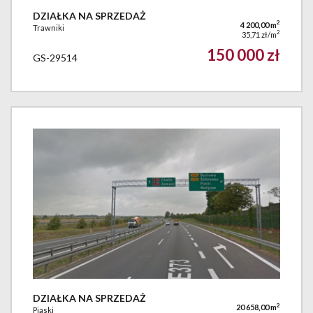
DZIAŁKA NA SPRZEDAŻ
2
4 200,00 m
Trawniki
2
35,71 zł/m
150 000 zł
GS-29514
DZIAŁKA NA SPRZEDAŻ
2
20 658,00 m
Piaski