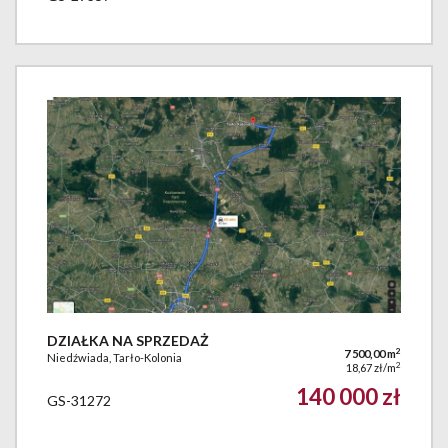
DZIAŁKA NA SPRZEDAŻ
2
7 500,00 m
Niedźwiada, Tarło-Kolonia
2
18,67 zł/m
140 000 zł
GS-31272