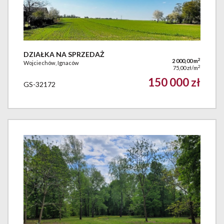
DZIAŁKA NA SPRZEDAŻ
2
2 000,00 m
Wojciechów, Ignaców
2
75,00 zł/m
150 000 zł
GS-32172