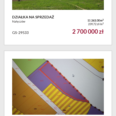
DZIAŁKA NA SPRZEDAŻ
2
11 263,00 m
Nałęczów
2
239,72 zł/m
2 700 000 zł
GS-29533