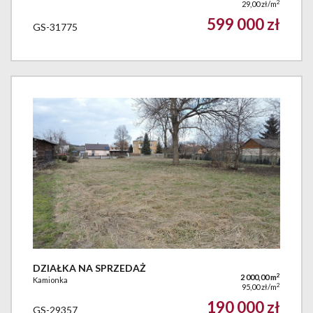
2
29,00 zł/m
599 000 zł
GS-31775
DZIAŁKA NA SPRZEDAŻ
2
2 000,00 m
Kamionka
2
95,00 zł/m
190 000 zł
GS-29357