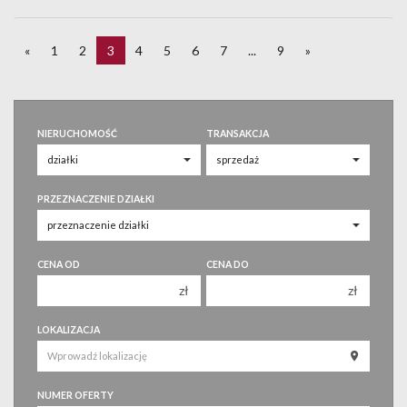
«
1
2
3
4
5
6
7
...
9
»
NIERUCHOMOŚĆ
TRANSAKCJA
PRZEZNACZENIE DZIAŁKI
CENA OD
CENA DO
zł
zł
150 000 zł
150 000 zł
LOKALIZACJA
200 000 zł
200 000 zł
250 000 zł
250 000 zł
NUMER OFERTY
300 000 zł
300 000 zł