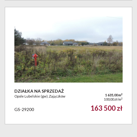
DZIAŁKA NA SPRZEDAŻ
2
1 635,00 m
Opole Lubelskie (gw), Zajączków
2
100,00 zł/m
163 500 zł
GS-29200