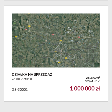
DZIAŁKA NA SPRZEDAŻ
2
2 608,00 m
Chełm, Antonin
2
383,44 zł/m
1 000 000 zł
GS-30001