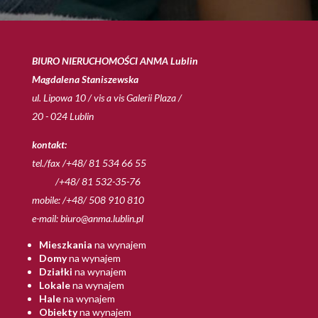
BIURO NIERUCHOMOŚCI ANMA Lublin
Magdalena Staniszewska
ul. Lipowa 10 / vis a vis Galerii Plaza /
20 - 024 Lublin
kontakt:
tel./fax /+48/ 81 534 66 55
/+48/ 81 532-35-76
mobile: /+48/ 508 910 810
e-mail:
biuro@anma.lublin.pl
Mieszkania
na wynajem
Domy
na wynajem
Działki
na wynajem
Lokale
na wynajem
Hale
na wynajem
Obiekty
na wynajem