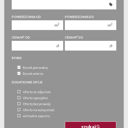
350 000 zł
350 000 zł
400 000 zł
400 000 zł
POWIERZCHNIA OD
POWIERZCHNIA DO
450 000 zł
450 000 zł
2
2
m
m
2
2
CENA M
OD
CENA M
DO
zł
zł
RYNEK
Rynek pierwotny
Rynek wtórny
DODATKOWE OPCJE
Oferty ze zdjęciem
Oferty specjalne
Oferty bez prowizji
Oferty na wyłączność
wirtualne spacery
szukaj