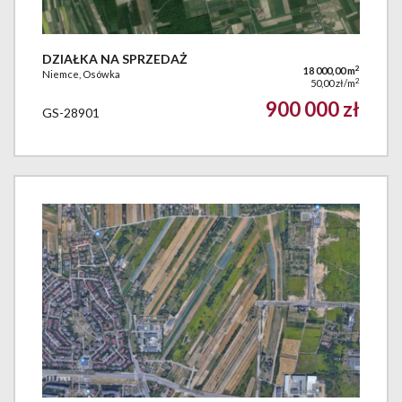
DZIAŁKA NA SPRZEDAŻ
2
18 000,00 m
Niemce, Osówka
2
50,00 zł/m
900 000 zł
GS-28901