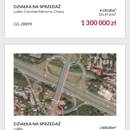
DZIAŁKA NA SPRZEDAŻ
2
6 133,00 m
Lublin, Czechów Północny, Choiny
2
211,97 zł/m
1 300 000 zł
GS-28899
DZIAŁKA NA SPRZEDAŻ
2
2 600,00 m
Lublin