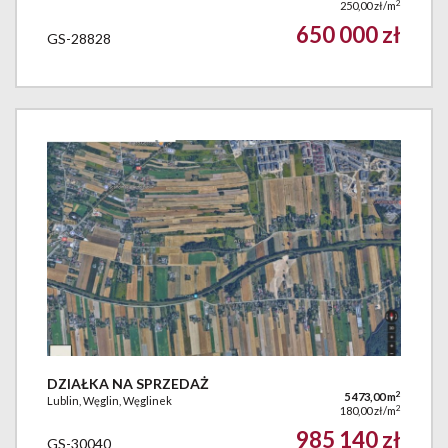
2
250,00 zł/m
650 000 zł
GS-28828
DZIAŁKA NA SPRZEDAŻ
2
5 473,00 m
Lublin, Węglin, Węglinek
2
180,00 zł/m
985 140 zł
GS-30040