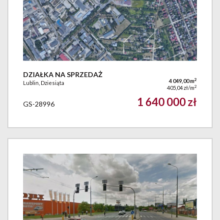
DZIAŁKA NA SPRZEDAŻ
2
4 049,00 m
Lublin, Dziesiąta
2
405,04 zł/m
1 640 000 zł
GS-28996