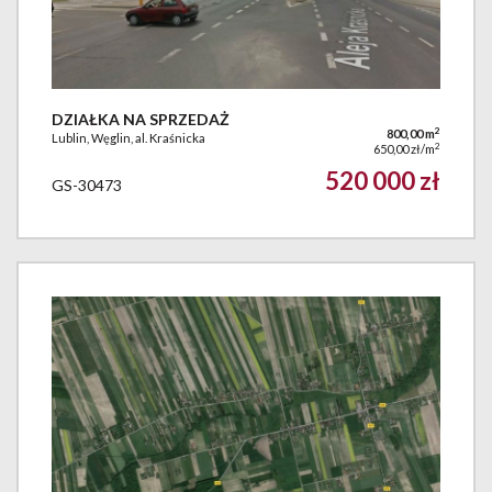
DZIAŁKA NA SPRZEDAŻ
2
800,00 m
Lublin, Węglin, al. Kraśnicka
2
650,00 zł/m
520 000 zł
GS-30473