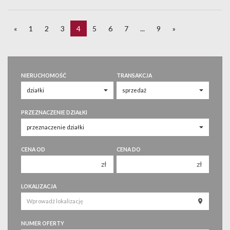
«
1
2
3
4
5
6
7
...
9
»
NIERUCHOMOŚĆ
TRANSAKCJA
PRZEZNACZENIE DZIAŁKI
CENA OD
CENA DO
zł
zł
150 000 zł
150 000 zł
LOKALIZACJA
200 000 zł
200 000 zł
250 000 zł
250 000 zł
NUMER OFERTY
300 000 zł
300 000 zł