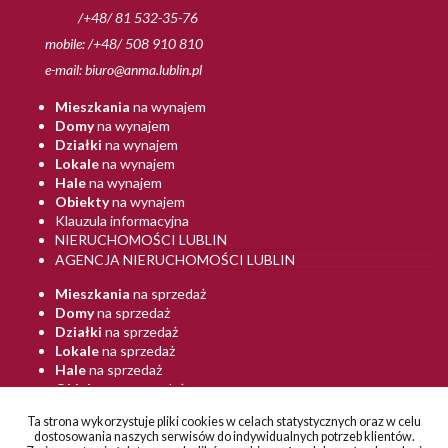
/+48/ 81 532-35-76
mobile: /+48/ 508 910 810
e-mail:
biuro@anma.lublin.pl
Mieszkania
na wynajem
Domy
na wynajem
Działki
na wynajem
Lokale
na wynajem
Hale
na wynajem
Obiekty
na wynajem
Klauzula informacyjna
NIERUCHOMOŚCI LUBLIN
AGENCJA NIERUCHOMOŚCI LUBLIN
Mieszkania
na sprzedaż
Domy
na sprzedaż
Działki
na sprzedaż
Lokale
na sprzedaż
Hale
na sprzedaż
Obiekty
na sprzedaż
BIURO NIERUCHOMOŚCI LUBLIN
Ta strona wykorzystuje pliki cookies w celach statystycznych oraz w celu
ANMA LUBLIN
dostosowania naszych serwisów do indywidualnych potrzeb klientów.