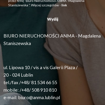
przez firmę "Biuro Nieruchomosci ANMA -Magdalena
Staniszewska ". Więcej szczegółów -
link
BIURO NIERUCHOMOŚCI ANMA - Magdalena
Staniszewska
ul. Lipowa 10 / vis a vis Galerii Plaza /
20 - 024 Lublin
tel./fax /+48/ 81 534 66 55
mobile: /+48/ 508 910 810
e-mail:
biuro@anma.lublin.pl