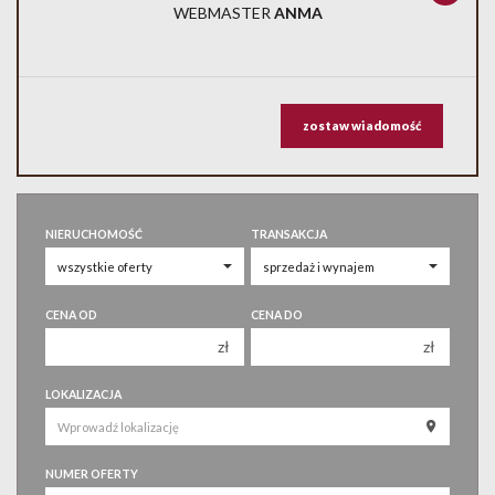
WEBMASTER
ANMA
zostaw wiadomość
NIERUCHOMOŚĆ
TRANSAKCJA
CENA OD
CENA DO
zł
zł
150 000 zł
150 000 zł
LOKALIZACJA
200 000 zł
200 000 zł
250 000 zł
250 000 zł
NUMER OFERTY
300 000 zł
300 000 zł