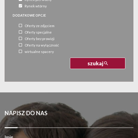
Rynek wtórny
DODATKOWE OPCJE
Oferty ze zdjęciem
Oferty specjalne
Oferty bez prowizji
Oferty na wyłączność
wirtualne spacery
szukaj
NAPISZ DO NAS
Imię