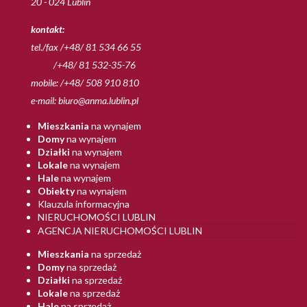
20 - 024 Lublin
kontakt:
tel./fax /+48/ 81 534 66 55
/+48/ 81 532-35-76
mobile: /+48/ 508 910 810
e-mail:
biuro@anma.lublin.pl
Mieszkania
na wynajem
Domy
na wynajem
Działki
na wynajem
Lokale
na wynajem
Hale
na wynajem
Obiekty
na wynajem
Klauzula informacyjna
NIERUCHOMOŚCI LUBLIN
AGENCJA NIERUCHOMOŚCI LUBLIN
Mieszkania
na sprzedaż
Domy
na sprzedaż
Działki
na sprzedaż
Lokale
na sprzedaż
Hale
na sprzedaż