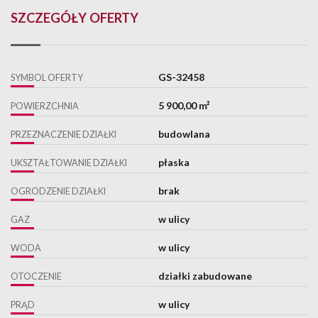
SZCZEGÓŁY OFERTY
GS-32458
SYMBOL OFERTY
5 900,00 m²
POWIERZCHNIA
budowlana
PRZEZNACZENIE DZIAŁKI
płaska
UKSZTAŁTOWANIE DZIAŁKI
brak
OGRODZENIE DZIAŁKI
w ulicy
GAZ
w ulicy
WODA
działki zabudowane
OTOCZENIE
w ulicy
PRĄD