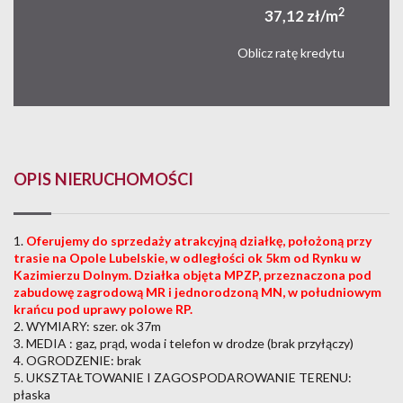
2
37,12 zł/m
Oblicz ratę kredytu
OPIS NIERUCHOMOŚCI
1.
Oferujemy do sprzedaży atrakcyjną działkę, położoną przy
trasie na Opole Lubelskie, w odległości ok 5km od Rynku w
Kazimierzu Dolnym. Działka objęta MPZP, przeznaczona pod
zabudowę zagrodową MR i jednorodzoną MN, w południowym
krańcu pod uprawy polowe RP.
2. WYMIARY: szer. ok 37m
3. MEDIA : gaz, prąd, woda i telefon w drodze (brak przyłączy)
4. OGRODZENIE: brak
5. UKSZTAŁTOWANIE I ZAGOSPODAROWANIE TERENU:
płaska