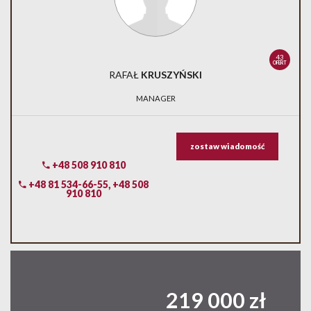
43
OFERT
RAFAŁ
KRUSZYŃSKI
MANAGER
zostaw wiadomość
+48 508 910 810
+48 81 534-66-55, +48 508
910 810
219 000 zł