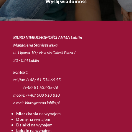
BIURO NIERUCHOMOŚCI ANMA Lublin
Magdalena Staniszewska
ul. Lipowa 10 / vis a vis Galerii Plaza /
20 - 024 Lublin
kontakt:
tel./fax /+48/ 81 534 66 55
/+48/ 81 532-35-76
mobile: /+48/ 508 910 810
e-mail:
biuro@anma.lublin.pl
Mieszkania
na wynajem
Domy
na wynajem
Działki
na wynajem
Lokale
na wynajem