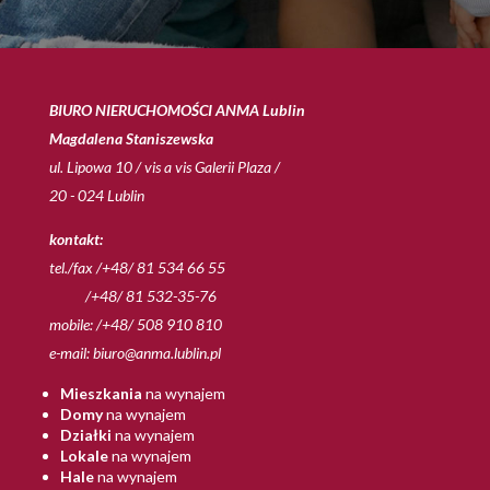
BIURO NIERUCHOMOŚCI ANMA Lublin
Magdalena Staniszewska
ul. Lipowa 10 / vis a vis Galerii Plaza /
20 - 024 Lublin
kontakt:
tel./fax /+48/ 81 534 66 55
/+48/ 81 532-35-76
mobile: /+48/ 508 910 810
e-mail:
biuro@anma.lublin.pl
Mieszkania
na wynajem
Domy
na wynajem
Działki
na wynajem
Lokale
na wynajem
Hale
na wynajem