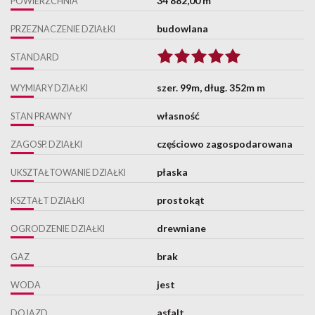
34 882,00 m²
POWIERZCHNIA
budowlana
PRZEZNACZENIE DZIAŁKI
STANDARD
szer. 99m, dług. 352m m
WYMIARY DZIAŁKI
własność
STAN PRAWNY
częściowo zagospodarowana
ZAGOSP. DZIAŁKI
płaska
UKSZTAŁTOWANIE DZIAŁKI
prostokąt
KSZTAŁT DZIAŁKI
drewniane
OGRODZENIE DZIAŁKI
brak
GAZ
jest
WODA
asfalt
DOJAZD