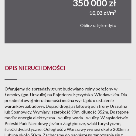
350 000 zł
2
10,03 zł/m
Oblicz ratę kredytu
OPIS NIERUCHOMOŚCI
Oferujemy do sprzedaży grunt budowlano-rolny położony w
Łomnicy (gm. Urszulin) na Pojezierzu Łęczyńsko-Włodawskim. Dla
przedmiotowej nieruchomości można wystąpić o ustalenie
warunków zabudowy. Dojazd drogą asfaltową od strony Urszulina
lub Sosnowicy. Wymiary: szerokość 99m, długość 352m. Dostępne
media: energia elektryczna - w ulicy, woda - w ulicy. W sąsiedztwie
Poleski Park Narodowy, jezioro Zagłębocze, szlaki turystyczne,
ścieżki dydaktyczne. Odległość z Warszawy wynosi około 200km, z
Lublina około 50km. Zachęcamy do osobistego zapoznania się z