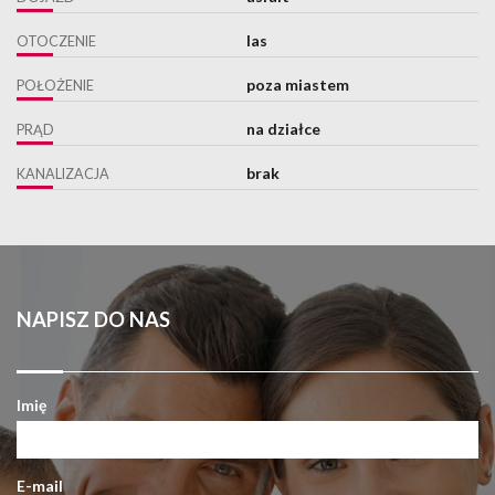
las
OTOCZENIE
poza miastem
POŁOŻENIE
na działce
PRĄD
brak
KANALIZACJA
NAPISZ DO NAS
Imię
E-mail