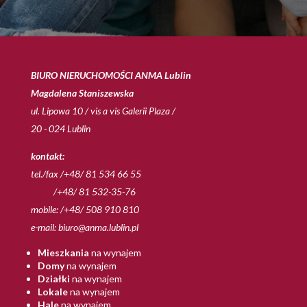
BIURO NIERUCHOMOŚCI ANMA Lublin
Magdalena Staniszewska
ul. Lipowa 10 / vis a vis Galerii Plaza /
20 - 024 Lublin
kontakt:
tel./fax /+48/ 81 534 66 55
/+48/ 81 532-35-76
mobile: /+48/ 508 910 810
e-mail:
biuro@anma.lublin.pl
Mieszkania
na wynajem
Domy
na wynajem
Działki
na wynajem
Lokale
na wynajem
Hale
na wynajem