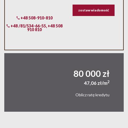
zostaw wiadomość
+48 508-910-810
+48 /81/534-66-55, +48 508
910 810
80 000 zł
2
47,06 zł/m
Oblicz ratę kredytu