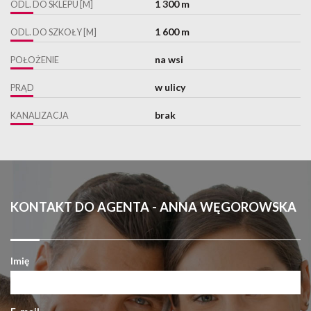
1 300 m
ODL. DO SKLEPU [M]
1 600 m
ODL. DO SZKOŁY [M]
na wsi
POŁOŻENIE
w ulicy
PRĄD
brak
KANALIZACJA
KONTAKT DO AGENTA - ANNA WĘGOROWSKA
Imię