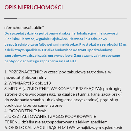
OPIS NIERUCHOMOŚCI
nieruchomości Lublin*
Do sprzedaży działka położona w atrakcyjnej lokalizacji w miejscowości
Siedliska Pierwsze, w gminie Fajsławice. Pierwsza linia zabudowy,
bezpośrednio przy asfaltowej gminnej drodze. Prostokąt o szerokości 15 m,
z delikatnym spadkiem. Działka budowlana od frontu pod zabudowę
zagrodową w dalszej części uprawy polowe. Zapraszamy zainteresowane
osoby do osobistego zapoznania się z ofertą.
1. PRZEZNACZENIE: w części pod zabudowę zagrodową, w
pozostałej obszar rolny
2. WYMIARY:15 x ok. 113
3. MEDIA (UZBROJENIE, WYKONANE PRZYŁĄCZA): po drugiej
stronie drogi wodociąg i gaz, na działce studnia, kanalizacja-brak (
do wykonania szambo lub ekologiczna oczyszczalnia), prąd-słup
obok działki po tej samej stronie
4. OGRODZENIE: brak
5. UKSZTAŁTOWANIE I ZAGOSPODAROWANIE
TERENU:działka nie zagospodarowana z lekkim spadkiem
6. OPIS LOKALIZACJI I SĄSIEDZTWA:w najbliższym sąsiedztwie