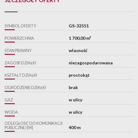
GS-32551
SYMBOL OFERTY
1 700,00 m²
POWIERZCHNIA
własność
STAN PRAWNY
niezagospodarowana
ZAGOSP. DZIAŁKI
prostokąt
KSZTAŁT DZIAŁKI
brak
OGRODZENIE DZIAŁKI
w ulicy
GAZ
w ulicy
WODA
ODLEGŁOŚĆ DO KOMUNIKACJI
400 m
PUBLICZNEJ [M]