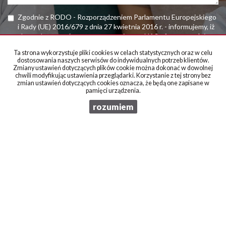
Zgodnie z RODO - Rozporządzeniem Parlamentu Europejskiego
i Rady (UE) 2016/679 z dnia 27 kwietnia 2016 r. - informujemy, iż
chcąc skorzystać z prezentowanej przez NAS oferty, wyrażają
PAŃSTWO zgodę na przetwarzanie swoich danych osobowych
Ta strona wykorzystuje pliki cookies w celach statystycznych oraz w celu
przez firmę "Biuro Nieruchomosci ANMA -Magdalena
dostosowania naszych serwisów do indywidualnych potrzeb klientów.
Staniszewska ". Więcej szczegółów -
link
Zmiany ustawień dotyczących plików cookie można dokonać w dowolnej
chwili modyfikując ustawienia przeglądarki. Korzystanie z tej strony bez
zmian ustawień dotyczących cookies oznacza, że będą one zapisane w
pamięci urządzenia.
rozumiem
BIURO NIERUCHOMOŚCI ANMA Lublin
Magdalena Staniszewska
ul. Lipowa 10 / vis a vis Galerii Plaza /
20 - 024 Lublin
kontakt:
tel./fax /+48/ 81 534 66 55