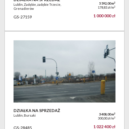
2
5 592,00 m
Lublin, Zadębie, zadębie Trzecie,
2
178,83 zł/m
Grenadierów
1 000 000 zł
GS-27159
DZIAŁKA NA SPRZEDAŻ
2
3 408,00 m
Lublin, Bursaki
2
300,00 zł/m
1 022 400 zł
GS-28485