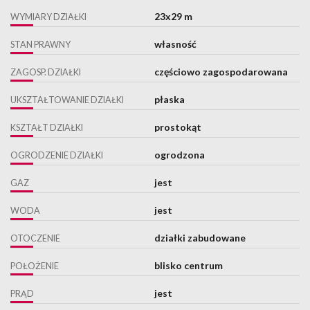
23x29 m
WYMIARY DZIAŁKI
własność
STAN PRAWNY
częściowo zagospodarowana
ZAGOSP. DZIAŁKI
płaska
UKSZTAŁTOWANIE DZIAŁKI
prostokąt
KSZTAŁT DZIAŁKI
ogrodzona
OGRODZENIE DZIAŁKI
jest
GAZ
jest
WODA
działki zabudowane
OTOCZENIE
blisko centrum
POŁOŻENIE
jest
PRĄD