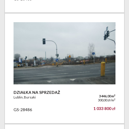
DZIAŁKA NA SPRZEDAŻ
2
3 446,00 m
Lublin, Bursaki
2
300,00 zł/m
1 033 800 zł
GS-28486